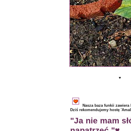
♥ 
Nasza baza funkii zawiera
Dziś rekomendujemy hostę 'Amali
"
Ja nie mam słó
napatrzeć."♥