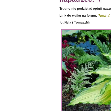
Trudno nie podzielać opinii nasz
Link do wątku na forum:
'Amalia'
fot Nela i TomaszMr