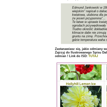
Edmund Jankowski w 188
wiejskim” napisał o dali
kwiatowa, ulubiona dla j
że jesień przypomina”…
Te łatwe w uprawie kwiat
ogrodach przywędrowały 
Trudno określić dokładni
klimacie dalie nie zimują
gruntu na zimę. Przecho
gdzie temperatura waha s
Zastanawiasz się, jakie odmiany 
Zajrzyj do Ilustrowanego Spisu Dal
odmian ! Link do ISD:
TUTAJ