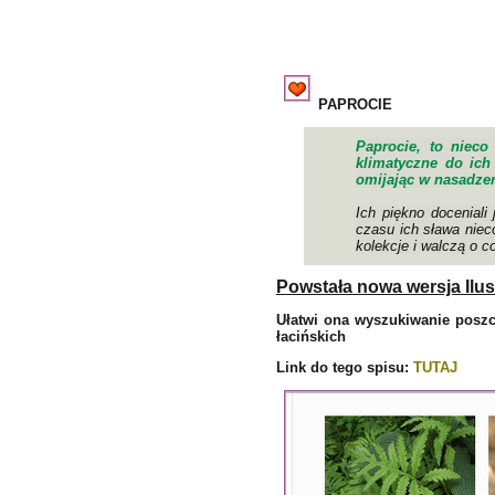
PAPROCIE
Paprocie, to niec
klimatyczne do ich
omijając w nasadzen
Ich piękno doceniali
czasu ich sława nieco
kolekcje i walczą o c
Powstała nowa wersja Ilu
Ułatwi ona wyszukiwanie posz
łacińskich
Link do tego spisu:
TUTAJ